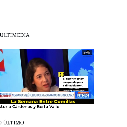
ULTIMEDIA
02:01
ctoria Cárdenas y Berta Valle
"Nosotros hem
del régimen".
O ÚLTIMO