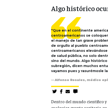
Algo histórico oc
"Que en el continente americ
centroamericanos se coloquen 
el manejo de tan grave problem
de orgullo al pueblo centroam
centroamericanos elevándose 
de salud pública, no solo den
sino del mundo. Algo histórico
subregión
,
dicen muchos entu
vayamos pues y rasurémosle las
Alfonso Rosales, médico ep
Dentro del mundo científico y 
cualquier evento sanitario, 