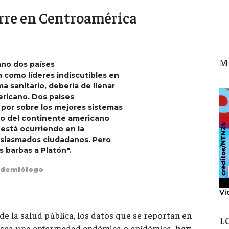
urre en Centroamérica
M
ano dos países
como líderes indiscutibles en
a sanitario, debería de llenar
ericano. Dos países
por sobre los mejores sistemas
tro del continente americano
 está ocurriendo en la
siasmados ciudadanos. Pero
 barbas a Platón".
idemiólogo
Vi
de la salud pública, los datos que se reportan en
L
ya sea una enfermedad endémica o epidémica,
hay