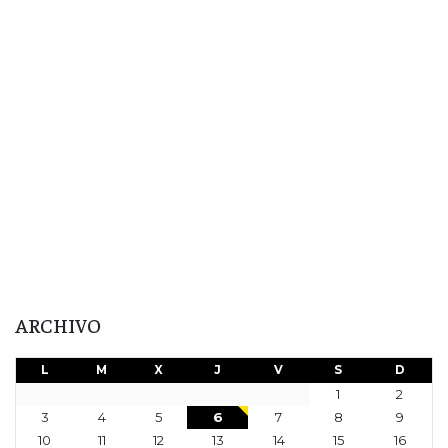
ARCHIVO
L
M
X
J
V
S
D
1
2
3
4
5
6
7
8
9
10
11
12
13
14
15
16